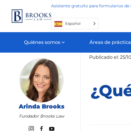
Asistente gratuito para formularios de 
Ir al contenido principal
Español
Quiénes somos
Áreas de práctica
Inicio
Blog
Inm
Publicado el: 25/1
¿Qué
Arinda Brooks
Obtenga
Fundador Brooks Law
ayuda