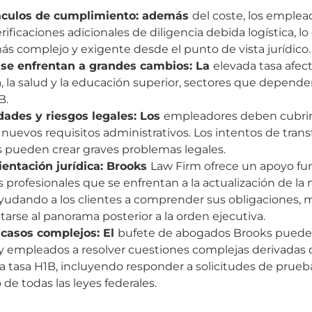
áculos de cumplimiento: además
del coste, los emplea
rificaciones adicionales de diligencia debida logística, l
ás complejo y exigente desde el punto de vista jurídico.
 se enfrentan a grandes cambios: La
elevada tasa afec
a, la salud y la educación superior, sectores que depen
B.
ades y riesgos legales: Los
empleadores deben cubrir 
 nuevos requisitos administrativos. Los intentos de transf
 pueden crear graves problemas legales.
rientación jurídica: Brooks
Law Firm ofrece un apoyo fu
 profesionales que se enfrentan a la actualización de la
ayudando a los clientes a comprender sus obligaciones, m
tarse al panorama posterior a la orden ejecutiva.
casos complejos: El
bufete de abogados Brooks puede
 empleados a resolver cuestiones complejas derivadas 
la tasa H1B, incluyendo responder a solicitudes de prueba
e todas las leyes federales.