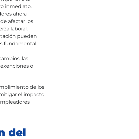
zo inmediato.
ores ahora
de afectar los
rza laboral.
ntación pueden
 es fundamental
cambios, las
 exenciones o
umplimiento de los
 mitigar el impacto
s empleadores
n del