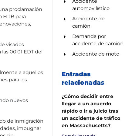
Accidente
automovilístico
 una proclamación
o H-1B para
Accidente de
renovaciones,
camión
Demanda por
accidente de camión
 de visados
 las 00:01 EDT del
Accidente de moto
lmente a aquellos
Entradas
nes para los
relacionadas
¿Cómo decidir entre
yendo nuevos
llegar a un acuerdo
rápido o ir a juicio tras
un accidente de tráfico
ado de inmigración
en Massachusetts?
lidades, impugnar
es sin