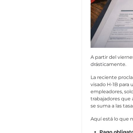
A partir del viern
drásticamente.
La reciente procl
visado H-1B para u
empleadores, solo
trabajadores que 
se suma a las tas
Aquí está lo que 
Pago obligato