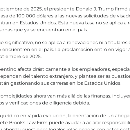
septiembre de 2025, el presidente Donald J. Trump firmó
sa de 100 000 dólares a las nuevas solicitudes de visad
ntran en Estados Unidos. Esta nueva tasa no se aplica a 
rsonas que ya se encuentran en el país.
 significativo, no se aplica a renovaciones ni a titulares
 encuentren en el país. La proclamación entró en vigor a
ptiembre de 2025.
entino afecta drásticamente a los empleadores, especia
ependen del talento extranjero, y plantea serias cuestio
án gestionando sus carreras en los Estados Unidos.
complejidades ahora van más allá de las finanzas, inclu
cos y verificaciones de diligencia debida.
jurídico en rápida evolución, la orientación de un abog
ete Brooks Law Firm puede ayudar a aclarar responsabi
 y abordar cuestiones legales relacionadas con estos cost