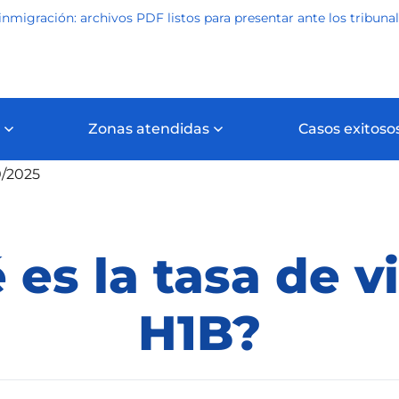
inmigración: archivos PDF listos para presentar ante los tribuna
Zonas atendidas
Casos exitoso
igración
¿Qué es la tasa de visado H1B?
0/2025
 es la tasa de v
H1B?