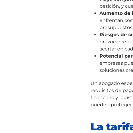
petición, y cu
Aumento de l
enfrentan cost
presupuestos, 
Riesgos de c
provocar retra
acertar en cad
Potencial par
empresas pued
soluciones cre
Un abogado especi
requisitos de pago
financiero y logís
pueden proteger m
La tari