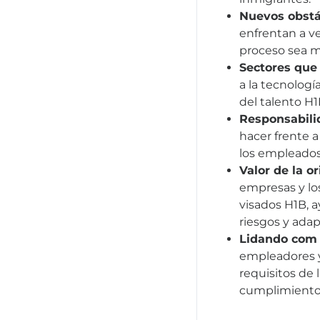
Nuevos obst
enfrentan a ve
proceso sea m
Sectores que
a la tecnologí
del talento H1
Responsabilid
hacer frente a
los empleados
Valor de la o
empresas y los
visados H1B, 
riesgos y adap
Lidando com 
empleadores y
requisitos de 
cumplimiento d