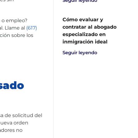
Seguir leyendo
Cómo evaluar y
o o empleo?
contratar al abogado
l. Llame al
(617)
especializado en
ión sobre los
inmigración ideal
Seguir leyendo
isado
a de solicitud del
nueva orden
adores no