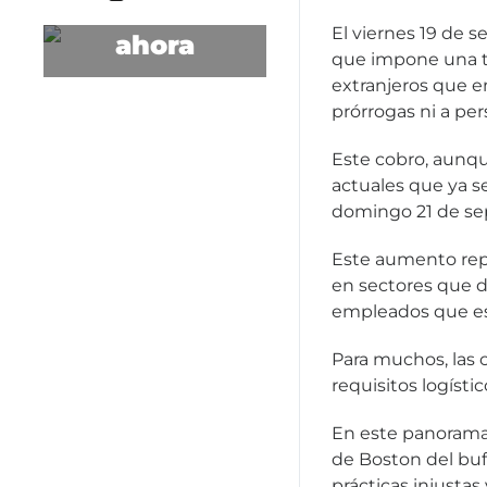
jurídica
El viernes 19 de 
ahora
que impone una ta
extranjeros que e
prórrogas ni a pe
Este cobro, aunque
Contáctenos
actuales que ya se
domingo 21 de se
Este aumento rep
en sectores que d
empleados que est
Para muchos, las 
requisitos logísti
En este panorama 
de Boston del buf
prácticas injustas