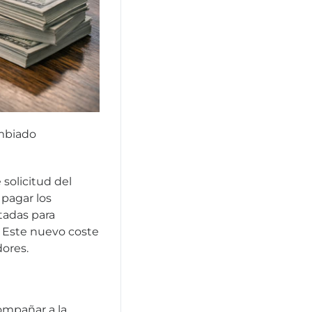
ambiado
solicitud del
 pagar los
tadas para
. Este nuevo coste
ores.
ompañar a la