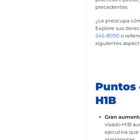
precedentes.
¿Le preocupa cómo
Explore sus derec
245-8090
o relle
siguientes aspect
Puntos 
H1B
Gran aumento
visado H1B au
ejecutiva que
inmigrantes.