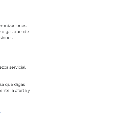
demnizaciones.
e digas que «te
siones.
zca servicial,
osa que digas
nte la oferta y