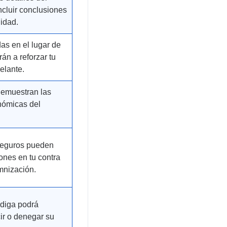
ncluir conclusiones
idad.
as en el lugar de
án a reforzar tu
elante.
emuestran las
nómicas del
seguros pueden
iones en tu contra
mnización.
 diga podrá
cir o denegar su