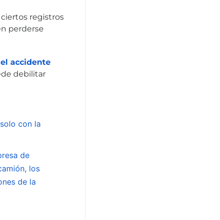
ciertos registros
en perderse
del accidente
de debilitar
solo con la
presa de
camión, los
ones de la