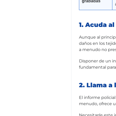
grabadas
1. Acuda a
Aunque al princip
daños en los teji
a menudo no pres
Disponer de un i
fundamental para
2. Llama a 
El informe policia
menudo, ofrece un
Necesitarás este i