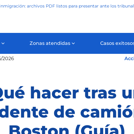
inmigración: archivos PDF listos para presentar ante los tribuna
Zonas atendidas
Casos exitoso
cidente de camión
Qué hacer tras un accidente de camión 
5/2026
Acc
ué hacer tras 
idente de camió
Boston (Guía)