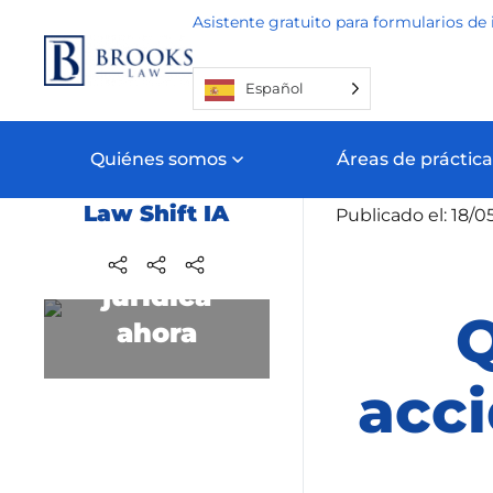
Asistente gratuito para formularios de 
Ir al contenido principal
Español
Quiénes somos
Áreas de práctica
Inicio
Blog
Ac
Law Shift IA
Publicado el: 18/0
Obtenga
ayuda
jurídica
Q
ahora
acc
Contáctenos