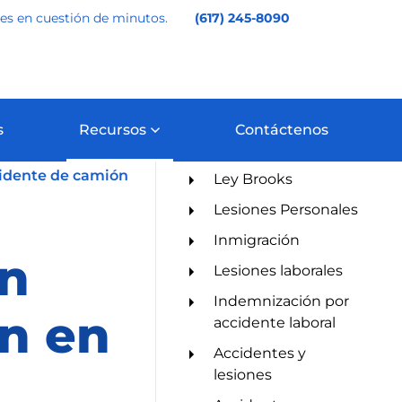
les en cuestión de minutos.
(617) 245-8090
s
Recursos
Contáctenos
Categorías
en Boston (Guía)
idente de camión
Ley Brooks
Lesiones Personales
Inmigración
un
Lesiones laborales
Indemnización por
n en
accidente laboral
Accidentes y
lesiones