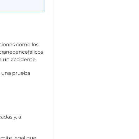
esiones como los
 craneoencefálicos
 un accidente.
s una prueba
adas y, a
ámite legal que