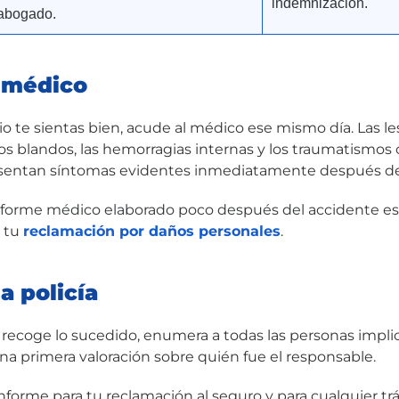
indemnización.
abogado.
l médico
io te sientas bien, acude al médico ese mismo día. Las l
dos blandos, las hemorragias internas y los traumatismos
entan síntomas evidentes inmediatamente después de
nforme médico elaborado poco después del accidente e
 tu
reclamación por daños personales
.
la policía
l recoge lo sucedido, enumera a todas las personas implic
a primera valoración sobre quién fue el responsable.
nforme para tu reclamación al seguro y para cualquier tr