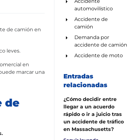
Accidente
automovilístico
Accidente de
camión
nte de camión en
Demanda por
accidente de camión
co leves.
Accidente de moto
comercial en
e puede marcar una
Entradas
relacionadas
e de
¿Cómo decidir entre
llegar a un acuerdo
rápido o ir a juicio tras
un accidente de tráfico
en Massachusetts?
.