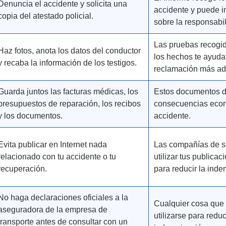
Denuncia el accidente y solicita una
accidente y puede i
copia del atestado policial.
sobre la responsabil
Las pruebas recogid
Haz fotos, anota los datos del conductor
los hechos te ayudar
y recaba la información de los testigos.
reclamación más ad
Guarda juntos las facturas médicas, los
Estos documentos d
presupuestos de reparación, los recibos
consecuencias eco
y los documentos.
accidente.
Evita publicar en Internet nada
Las compañías de 
relacionado con tu accidente o tu
utilizar tus publicac
recuperación.
para reducir la inde
No haga declaraciones oficiales a la
Cualquier cosa que
aseguradora de la empresa de
utilizarse para redu
transporte antes de consultar con un