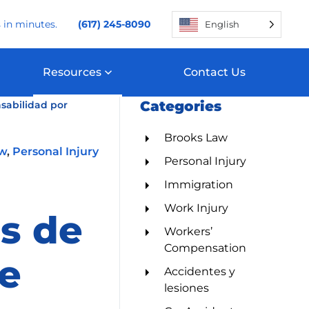
 in minutes.
(617) 245-8090
English
Resources
Contact Us
Categories
nsabilidad por
Brooks Law
aw
,
Personal Injury
Personal Injury
Immigration
Work Injury
os de
Workers’
Compensation
e
Accidentes y
lesiones