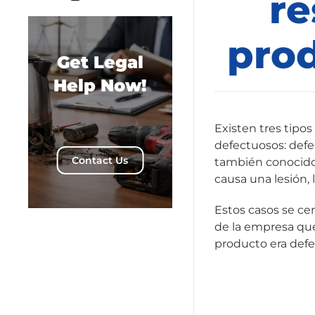
re
pro
Get Legal
Help Now!
Existen tres tipo
defectuosos: defe
Contact Us
también conocidos
causa una lesión, l
Estos casos se ce
de la empresa que 
producto era defe