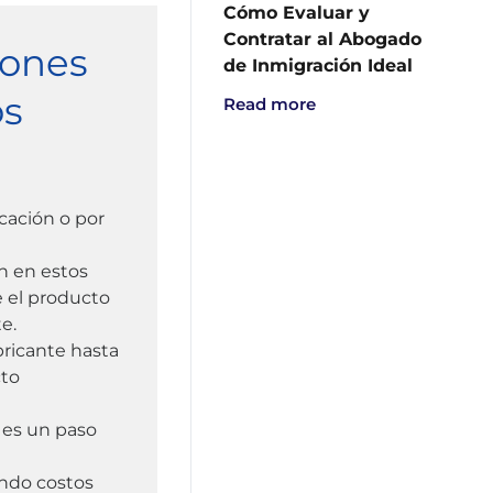
Cómo Evaluar y
Contratar al Abogado
iones
de Inmigración Ideal
os
Read more
cación o por
n en estos
e el producto
e.
bricante hasta
cto
 es un paso
endo costos