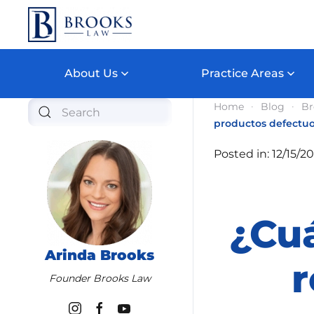
Skip to main content
About Us
Practice Areas
Home
Blog
Br
productos defectu
Posted in: 12/15/2
¿Cuá
Arinda Brooks
Founder Brooks Law