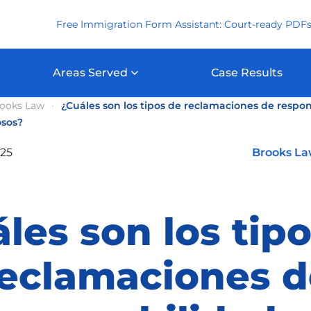
Free Immigration Form Assistant: Court-ready PDFs
Areas Served
Case Results
ooks Law
¿Cuáles son los tipos de reclamaciones de respo
osos?
025
Brooks L
les son los tip
reclamaciones d