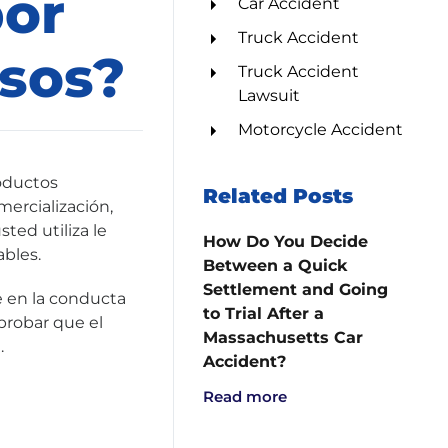
por
Car Accident
Truck Accident
sos?
Truck Accident
Lawsuit
Motorcycle Accident
roductos
Related Posts
mercialización,
ed utiliza le
How Do You Decide
ables.
Between a Quick
Settlement and Going
e en la conducta
to Trial After a
 probar que el
Massachusetts Car
.
Accident?
Read more