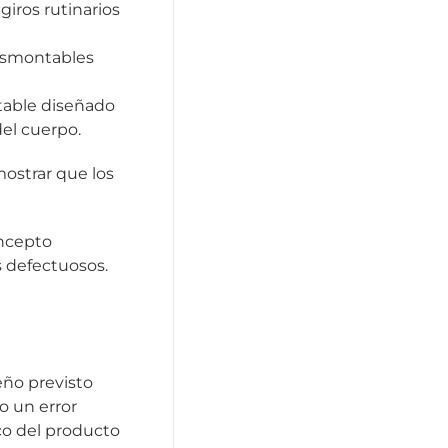
iros rutinarios
esmontables
table diseñado
el cuerpo.
ostrar que los
oncepto
 defectuosos.
eño previsto
o un error
co del producto