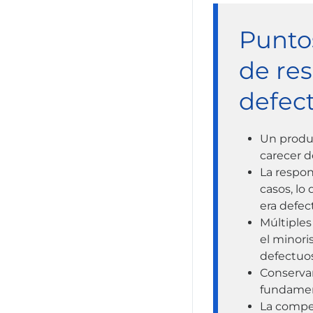
Puntos
de re
defec
Un produc
carecer d
La respon
casos, lo
era defec
Múltiples
el minori
defectuo
Conservar
fundamen
La compen