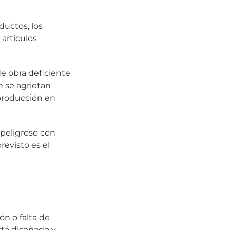
ductos, los
artículos
de obra deficiente
e se agrietan
 producción en
peligroso con
revisto es el
n o falta de
stá diseñado y