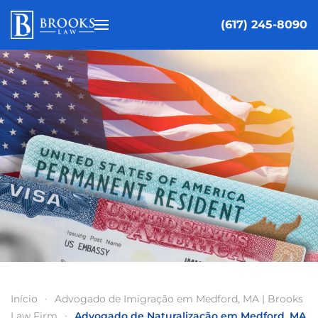
(617) 245-8090
Pular para o conteúdo principal
Início
Advogado de Imigração em Medford, MA | Brooks
Law Firm
Advogado de Naturalização em Medford, MA