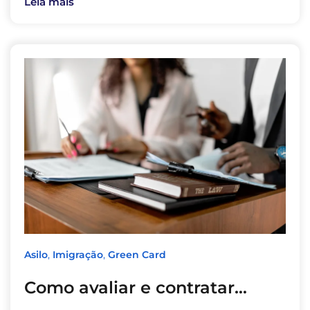
Leia mais
Asilo
,
Imigração
,
Green Card
Como avaliar e contratar…