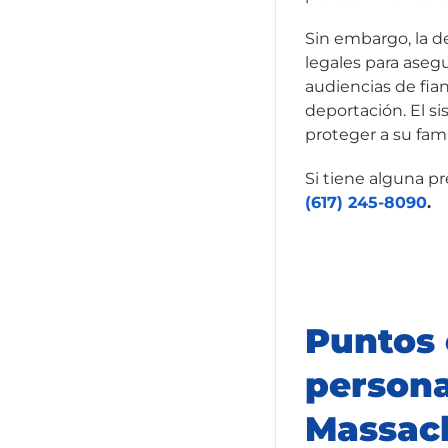
Sin embargo, la d
legales para asegu
audiencias de fian
deportación. El s
proteger a su famil
Si tiene alguna p
(617) 245-8090
.
Puntos 
persona
Massac