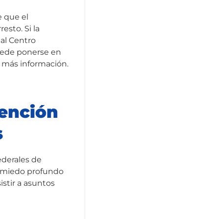
e que el
esto. Si la
al Centro
uede ponerse en
 más información.
tención
s
ederales de
n miedo profundo
istir a asuntos