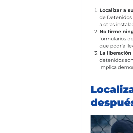
Localizar a s
de Detenidos 
a otras instal
No firme ning
formularios de
que podría lle
La liberación
detenidos son 
implica demos
Localiz
después