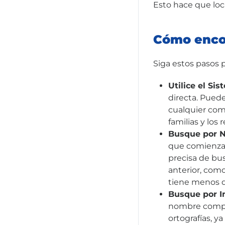
Esto hace que loc
Cómo encon
Siga estos pasos pa
Utilice el Si
directa. Pued
cualquier com
familias y los
Busque por 
que comienza 
precisa de bu
anterior, como
tiene menos de
Busque por In
nombre comple
ortografías, y