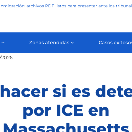
inmigración: archivos PDF listos para presentar ante los tribuna
Zonas atendidas
Casos exitoso
igración
Qué hacer si es detenido por ICE en Massachuset
1/2026
hacer si es det
por ICE en
Massachusetts