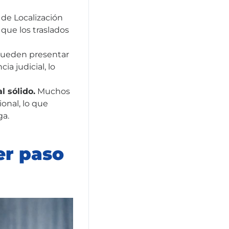
de Localización
que los traslados
 pueden presentar
a judicial, lo
l sólido.
Muchos
onal, lo que
ga.
er paso