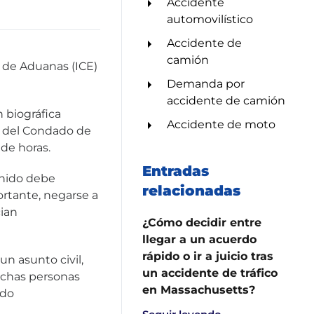
Accidente
automovilístico
Accidente de
camión
l de Aduanas (ICE)
Demanda por
accidente de camión
 biográfica
Accidente de moto
al del Condado de
de horas.
Entradas
enido debe
relacionadas
ortante, negarse a
cian
¿Cómo decidir entre
llegar a un acuerdo
rápido o ir a juicio tras
n asunto civil,
un accidente de tráfico
uchas personas
en Massachusetts?
ndo