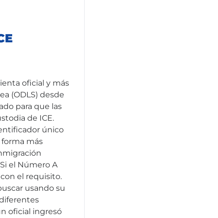
CE
ienta oficial y más
nea (ODLS) desde
ado para que las
ustodia de ICE.
ntificador único
a forma más
nmigración
 Si el Número A
con el requisito.
buscar usando su
diferentes
n oficial ingresó