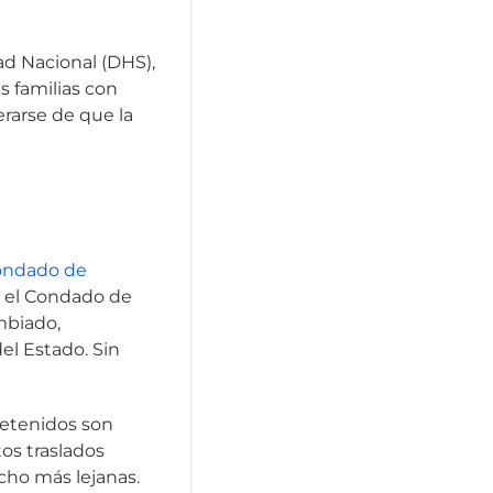
d Nacional (DHS),
as familias con
erarse de que la
Condado de
en el Condado de
mbiado,
el Estado. Sin
detenidos son
os traslados
ho más lejanas.