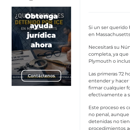
Obtenga
ayuda
Si un ser querido 
jurídica
en Massachusetts, 
ahora
Necesitará su Núm
completa, ya que 
Plymouth o inclus
Las primeras 72 h
Contáctenos
entender y hacer 
firmar cualquier 
efectivamente a s
Este proceso es c
no penal, aunque
detenidas no tie
procedimientos ad