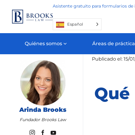
Asistente gratuito para formularios de 
Ir al contenido principal
Español
Quiénes somos
Áreas de práctica
Inicio
Blog
Inm
Publicado el: 15/0
Qué 
Arinda Brooks
Fundador Brooks Law