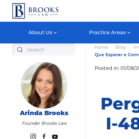
Skip to main content
About Us
Practice Areas
Home
Blog
Im
Que Esperar e Como
Posted in: 01/08/
Perg
Arinda Brooks
I-4
Founder Brooks Law