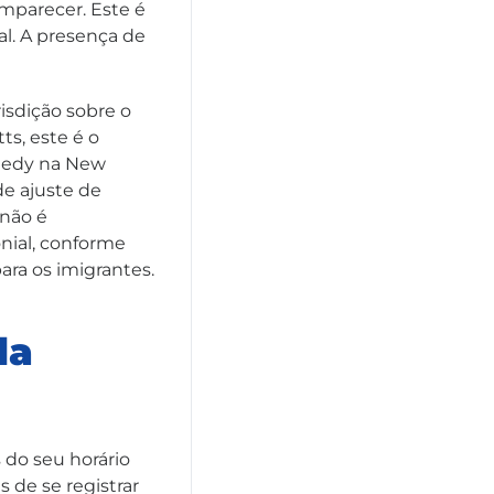
mparecer. Este é
al. A presença de
isdição sobre o
ts, este é o
nnedy na New
de ajuste de
 não é
nial, conforme
ra os imigrantes.
da
 do seu horário
 de se registrar