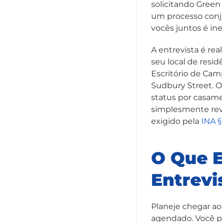
solicitando Gree
um processo conju
vocês juntos é ine
A entrevista é re
seu local de resid
Escritório de Cam
Sudbury Street. O
status por casamen
simplesmente rev
exigido pela
INA §
O Que E
Entrevi
Planeje chegar ao
agendado. Você pa