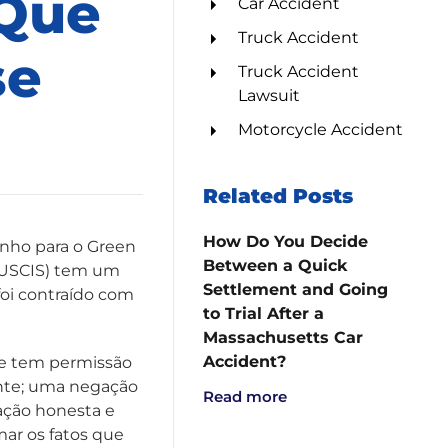
 Que
Car Accident
Truck Accident
se
Truck Accident
Lawsuit
Motorcycle Accident
Related Posts
How Do You Decide
inho para o Green
Between a Quick
 (USCIS) tem um
Settlement and Going
foi contraído com
to Trial After a
Massachusetts Car
Accident?
que tem permissão
ante; uma negação
Read more
ação honesta e
ar os fatos que