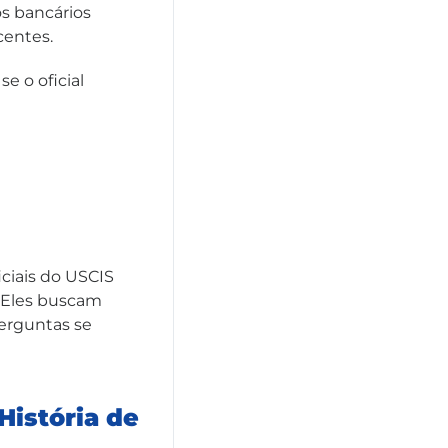
s bancários
centes.
e o oficial
ciais do USCIS
s. Eles buscam
perguntas se
História de