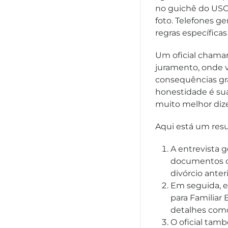
no guichê do USC
foto. Telefones g
regras específicas
Um oficial chamará
juramento, onde v
consequências gra
honestidade é sua
muito melhor dize
Aqui está um resu
A entrevista g
documentos or
divórcio ante
Em seguida, el
para Familiar 
detalhes com
O oficial tam