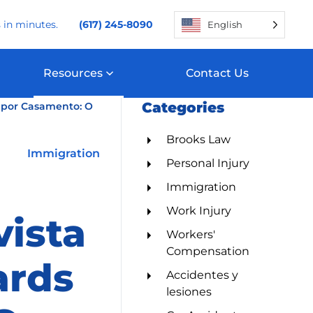
 in minutes.
(617) 245-8090
English
Resources
Contact Us
Categories
s por Casamento: O
Brooks Law
Immigration
Personal Injury
Immigration
Work Injury
vista
Workers'
Compensation
ards
Accidentes y
lesiones