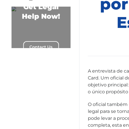
por
Get Legal
Help Now!
E
Contact Us
A entrevista de c
Card. Um oficial 
objetivo principal
o único propósito
O oficial também 
legal para se tor
pode levar a pro
completa, esta en