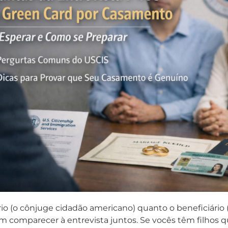
rio (o cônjuge cidadão americano) quanto o beneficiário
m comparecer à entrevista juntos. Se vocês têm filhos