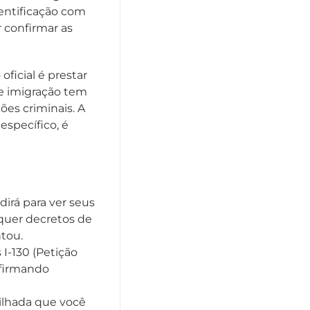
entificação com
 confirmar as
oficial é prestar
de imigração tem
ões criminais. A
específico, é
dirá para ver seus
quer decretos de
tou.
 I-130 (Petição
onfirmando
ilhada que você