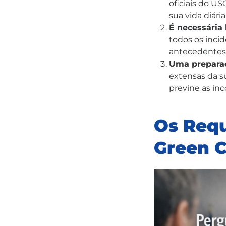
oficiais do U
sua vida diári
É necessária 
todos os incid
antecedentes 
Uma preparaç
extensas da su
previne as in
Os Requ
Green 