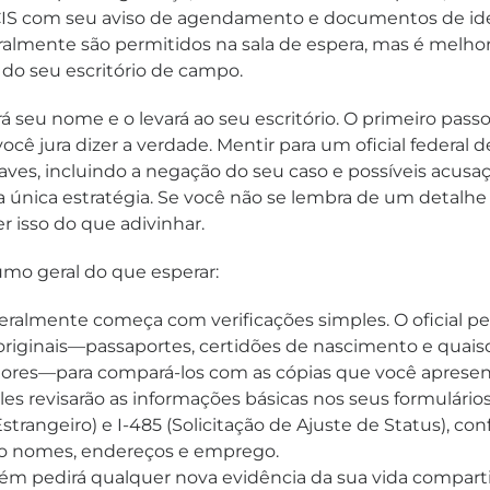
IS com seu aviso de agendamento e documentos de id
eralmente são permitidos na sala de espera, mas é melhor
 do seu escritório de campo.
 seu nome e o levará ao seu escritório. O primeiro passo 
ocê jura dizer a verdade. Mentir para um oficial federal 
ves, incluindo a negação do seu caso e possíveis acusaç
 única estratégia. Se você não se lembra de um detalhe 
r isso do que adivinhar.
mo geral do que esperar:
eralmente começa com verificações simples. O oficial pe
iginais—passaportes, certidões de nascimento e quais
riores—para compará-los com as cópias que você apresen
es revisarão as informações básicas nos seus formulários
Estrangeiro) e I-485 (Solicitação de Ajuste de Status), c
o nomes, endereços e emprego.
bém pedirá qualquer nova evidência da sua vida compart