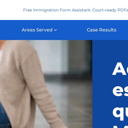
Free Immigration Form Assistant: Court-ready PDFs
Areas Served
Case Results
A
e
q