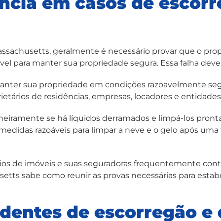
ncia em casos de escor
achusetts, geralmente é necessário provar que o propri
ável para manter sua propriedade segura. Essa falha deve
 manter sua propriedade em condições razoavelmente se
roprietários de residências, empresas, locadores e entidad
tineiramente se há líquidos derramados e limpá-los pro
edidas razoáveis para limpar a neve e o gelo após uma 
ários de imóveis e suas seguradoras frequentemente co
ts sabe como reunir as provas necessárias para estabel
dentes de escorregão e