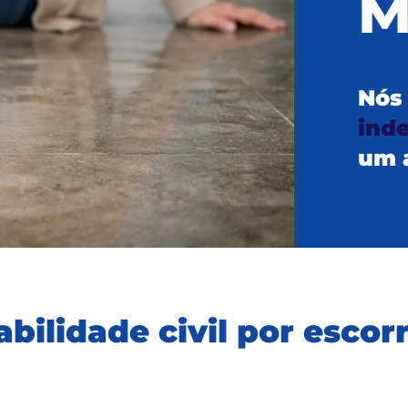
M
Nó
ind
um 
bilidade civil por esco