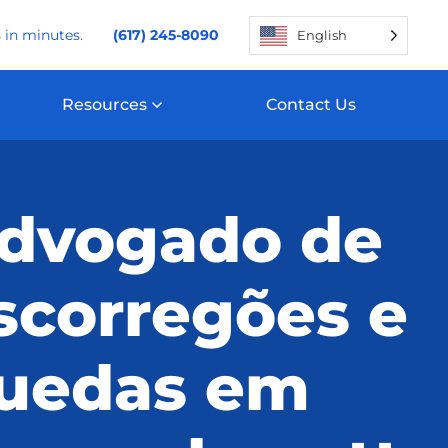
 in minutes.
(617) 245-8090
English
Resources
Contact Us
dvogado de
scorregões e
uedas em