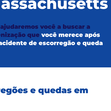
assachusetts
s
ajudaremos você a buscar a
enização que
você merece após
acidente de escorregão e queda
rregões e quedas em